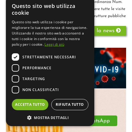
Come previsto dalle nuove direttive regionali (ordinanza Num.
Questo sito web utilizza
70 del 27/04/2020) possono finalmente riprendere tutte le visite
cookie
programmabili non urgenti sia da parte delle strutture pubbliche
Questo sito web utilizza i cookie per
che priv
migliorare la tua esperienza di navigazione.
Leggi la news
Utilizzando il nostro sito web acconsenti a
tutti i cookie in conformità con la nostra
policy per i cookie.
Leggi di più
STRETTAMENTE NECESSARI
PERFORMANCE
TARGETING
NON CLASSIFICATI
ACCETTA TUTTO
RIFIUTA TUTTO
MOSTRA DETTAGLI
​​ 3475575356
​​ WhatsApp