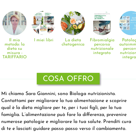
Il mio
I miei libri
La dieta
Fibromialgia:
Patolo
metodo: la
chetogenica
percorso
autoimm
dieta su
nutrizionale
percor
misura -
integrato
nutrizio
TARIFFARIO
integr
COSA OFFRO
Mi chiamo Sara Giannini, sono Biologa nutrizionista.
Contattami per migliorare la tua alimentazione e scoprire
qual è la dieta migliore per te, per i tuoi figli, per la tua
famiglia. L’alimentazione può fare la differenza, prevenire
numerose patologie e migliorare la tua salute. Prenditi cura
di te e lasciati guidare passo passo verso il cambiamento.