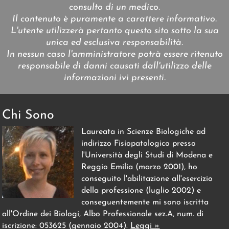
consulto di un medico.
Il contenuto è puramente a carattere informativo.
L'utente utilizzerà pertanto questo sito sotto la sua
unica ed esclusiva responsabilità.
In nessun caso l'amministratore potrà essere ritenuto
responsabile di danni causati dall'utilizzo delle
informazioni ivi presenti.
Chi Sono
Laureata in Scienze Biologiche ad
indirizzo Fisiopatologico presso
l'Università degli Studi di Modena e
Reggio Emilia (marzo 2001), ho
conseguito l'abilitazione all'esercizio
della professione (luglio 2002) e
conseguentemente mi sono iscritta
all'Ordine dei Biologi, Albo Professionale sez.A, num. di
iscrizione: 053625 (gennaio 2004).
Leggi »