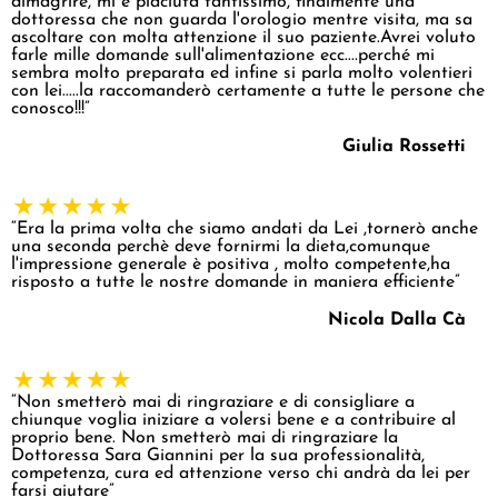
dimagrire, mi è piaciuta tantissimo, finalmente una
dottoressa che non guarda l'orologio mentre visita, ma sa
ascoltare con molta attenzione il suo paziente.Avrei voluto
farle mille domande sull'alimentazione ecc....perché mi
sembra molto preparata ed infine si parla molto volentieri
con lei.....la raccomanderò certamente a tutte le persone che
conosco!!!”
Giulia Rossetti
“Era la prima volta che siamo andati da Lei ,tornerò anche
una seconda perchè deve fornirmi la dieta,comunque
l'impressione generale è positiva , molto competente,ha
risposto a tutte le nostre domande in maniera efficiente”
Nicola Dalla Cà
“Non smetterò mai di ringraziare e di consigliare a
chiunque voglia iniziare a volersi bene e a contribuire al
proprio bene. Non smetterò mai di ringraziare la
Dottoressa Sara Giannini per la sua professionalità,
competenza, cura ed attenzione verso chi andrà da lei per
farsi aiutare”