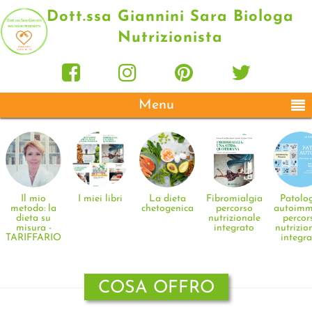
Dott.ssa Giannini Sara Biologa
Nutrizionista
Menu
Il mio
I miei libri
La dieta
Fibromialgia:
Patolo
metodo: la
chetogenica
percorso
autoimm
dieta su
nutrizionale
percor
misura -
integrato
nutrizio
TARIFFARIO
integr
COSA OFFRO