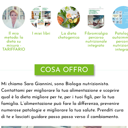
Il mio
I miei libri
La dieta
Fibromialgia:
Patolo
metodo: la
chetogenica
percorso
autoimm
dieta su
nutrizionale
percor
misura -
integrato
nutrizio
TARIFFARIO
integr
COSA OFFRO
Mi chiamo Sara Giannini, sono Biologa nutrizionista.
Contattami per migliorare la tua alimentazione e scoprire
qual è la dieta migliore per te, per i tuoi figli, per la tua
famiglia. L’alimentazione può fare la differenza, prevenire
numerose patologie e migliorare la tua salute. Prenditi cura
di te e lasciati guidare passo passo verso il cambiamento.