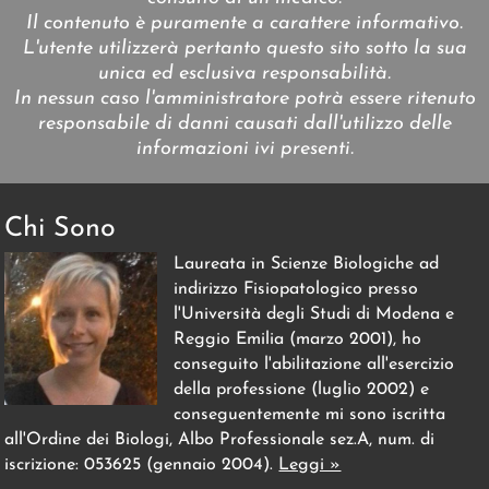
Il contenuto è puramente a carattere informativo.
L'utente utilizzerà pertanto questo sito sotto la sua
unica ed esclusiva responsabilità.
In nessun caso l'amministratore potrà essere ritenuto
responsabile di danni causati dall'utilizzo delle
informazioni ivi presenti.
Chi Sono
Laureata in Scienze Biologiche ad
indirizzo Fisiopatologico presso
l'Università degli Studi di Modena e
Reggio Emilia (marzo 2001), ho
conseguito l'abilitazione all'esercizio
della professione (luglio 2002) e
conseguentemente mi sono iscritta
all'Ordine dei Biologi, Albo Professionale sez.A, num. di
iscrizione: 053625 (gennaio 2004).
Leggi »