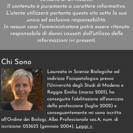
Il contenuto è puramente a carattere informativo.
L'utente utilizzerà pertanto questo sito sotto la sua
unica ed esclusiva responsabilità.
In nessun caso l'amministratore potrà essere ritenuto
responsabile di danni causati dall'utilizzo delle
informazioni ivi presenti.
Chi Sono
Laureata in Scienze Biologiche ad
indirizzo Fisiopatologico presso
l'Università degli Studi di Modena e
Reggio Emilia (marzo 2001), ho
conseguito l'abilitazione all'esercizio
della professione (luglio 2002) e
conseguentemente mi sono iscritta
all'Ordine dei Biologi, Albo Professionale sez.A, num. di
iscrizione: 053625 (gennaio 2004).
Leggi »