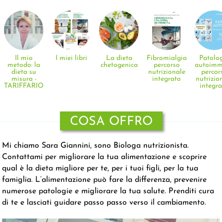
Il mio
I miei libri
La dieta
Fibromialgia:
Patolo
metodo: la
chetogenica
percorso
autoimm
dieta su
nutrizionale
percor
misura -
integrato
nutrizio
TARIFFARIO
integr
COSA OFFRO
Mi chiamo Sara Giannini, sono Biologa nutrizionista.
Contattami per migliorare la tua alimentazione e scoprire
qual è la dieta migliore per te, per i tuoi figli, per la tua
famiglia. L’alimentazione può fare la differenza, prevenire
numerose patologie e migliorare la tua salute. Prenditi cura
di te e lasciati guidare passo passo verso il cambiamento.