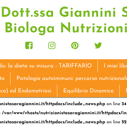
Dott.ssa Giannini 
Biologa Nutrizion
do: la dieta su misura - TARIFFARIO
I miei lib
to
Patologie autoimmuni: percorso nutrizional
ico) ed Endometriosi
Equilibrio Dinamico
onistasaragiannini.it/httpdocs/include_news.php
on line
34
in
/var/www/vhosts/nutrizionistasaragiannini.it/httpdocs/i
onistasaragiannini.it/httpdocs/include_news.php
on line
52