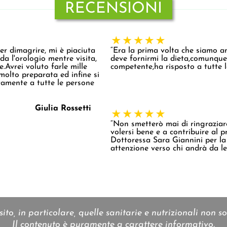
RECENSIONI
er dimagrire, mi è piaciuta
“Era la prima volta che siamo a
a l'orologio mentre visita,
deve fornirmi la dieta,comunque 
.Avrei voluto farle mille
competente,ha risposto a tutte 
molto preparata ed infine si
rtamente a tutte le persone
Giulia Rossetti
“Non smetterò mai di ringraziare
volersi bene e a contribuire al 
Dottoressa Sara Giannini per la
attenzione verso chi andrà da lei
ito, in particolare, quelle sanitarie e nutrizionali non so
Il contenuto è puramente a carattere informativo.