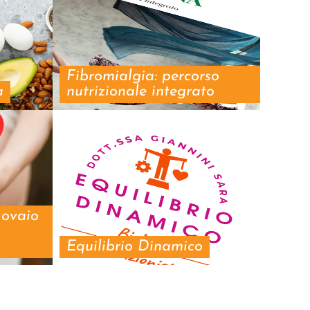
Fibromialgia: percorso
a
nutrizionale integrato
ovaio
Equilibrio Dinamico