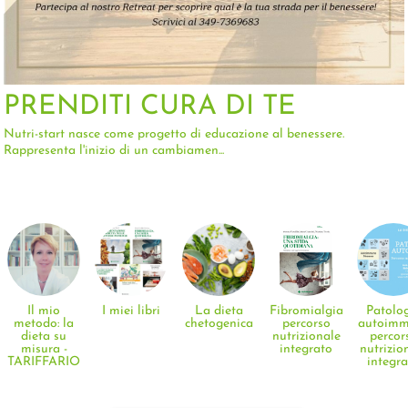
PRENDITI CURA DI TE
Nutri-start nasce come progetto di educazione al benessere.
Rappresenta l'inizio di un cambiamen...
Il mio
I miei libri
La dieta
Fibromialgia:
Patolo
metodo: la
chetogenica
percorso
autoimm
dieta su
nutrizionale
percor
misura -
integrato
nutrizio
TARIFFARIO
integr